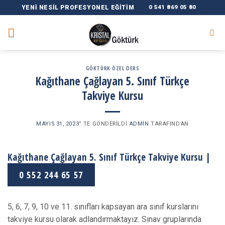
Skip
0 541 869 05 80
YENI NESIL PROFESYONEL EĞITIM
to
content
GÖKTÜRK ÖZEL DERS
Kağıthane Çağlayan 5. Sınıf Türkçe
Takviye Kursu
MAYIS 31, 2023
’' TE GÖNDERILDI
ADMIN
TARAFINDAN
Kağıthane Çağlayan 5. Sınıf Türkçe Takviye Kursu |
0 552 244 65 57
5, 6, 7, 9, 10 ve 11. sınıfları kapsayan ara sınıf kurslarını
takviye kursu olarak adlandırmaktayız. Sınav gruplarında