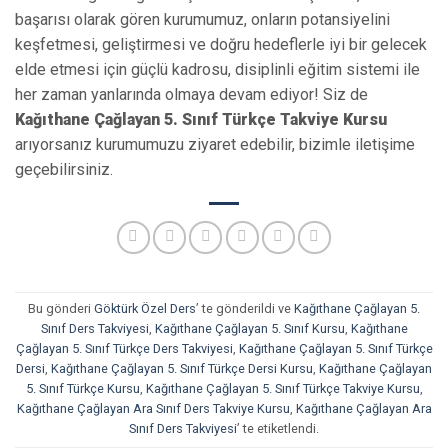
başarısı olarak gören kurumumuz, onların potansiyelini
keşfetmesi, geliştirmesi ve doğru hedeflerle iyi bir gelecek
elde etmesi için güçlü kadrosu, disiplinli eğitim sistemi ile
her zaman yanlarında olmaya devam ediyor! Siz de
Kağıthane Çağlayan 5. Sınıf Türkçe Takviye Kursu
arıyorsanız kurumumuzu ziyaret edebilir, bizimle iletişime
geçebilirsiniz.
Bu gönderi
Göktürk Özel Ders
’ te gönderildi ve
Kağıthane Çağlayan 5.
Sınıf Ders Takviyesi
,
Kağıthane Çağlayan 5. Sınıf Kursu
,
Kağıthane
Çağlayan 5. Sınıf Türkçe Ders Takviyesi
,
Kağıthane Çağlayan 5. Sınıf Türkçe
Dersi
,
Kağıthane Çağlayan 5. Sınıf Türkçe Dersi Kursu
,
Kağıthane Çağlayan
5. Sınıf Türkçe Kursu
,
Kağıthane Çağlayan 5. Sınıf Türkçe Takviye Kursu
,
Kağıthane Çağlayan Ara Sınıf Ders Takviye Kursu
,
Kağıthane Çağlayan Ara
Sınıf Ders Takviyesi
’ te etiketlendi.