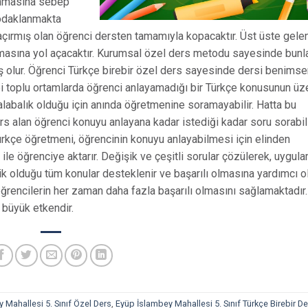
lanmasına sebep
 odaklanmakta
çırmış olan öğrenci dersten tamamıyla kopacaktır. Üst üste gele
nmasına yol açacaktır. Kurumsal özel ders metodu sayesinde bunla
 olur. Öğrenci Türkçe birebir özel ders sayesinde dersi benimser
ibi toplu ortamlarda öğrenci anlayamadığı bir Türkçe konusunun üz
labalık olduğu için anında öğretmenine soramayabilir. Hatta bu
rs alan öğrenci konuyu anlayana kadar istediği kadar soru sorabili
ürkçe öğretmeni, öğrencinin konuyu anlayabilmesi için elinden
 ile öğrenciye aktarır. Değişik ve çeşitli sorular çözülerek, uygul
k olduğu tüm konular desteklenir ve başarılı olmasına yardımcı ol
ğrencilerin her zaman daha fazla başarılı olmasını sağlamaktadır
 büyük etkendir.
 Mahallesi 5. Sınıf Özel Ders
,
Eyüp İslambey Mahallesi 5. Sınıf Türkçe Birebir De