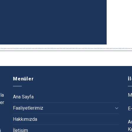
Menüler
İ
la
M
Ana Sayfa
er
Faaliyetlerimiz
E
Hakkımızda
Ad
K
İletişim
i