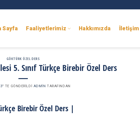
a Sayfa
Faaliyetlerimiz
Hakkımızda
İletişim
GÖKTÜRK ÖZEL DERS
si 5. Sınıf Türkçe Birebir Özel Ders
23
’' TE GÖNDERILDI
ADMIN
TARAFINDAN
ürkçe Birebir Özel Ders
|