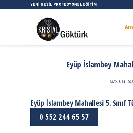
Skip
YENI NESIL PROFESYONEL EĞITIM
to
content
An
Eyüp İslambey Mahalle
MAYIS 31, 20
Eyüp İslambey Mahallesi 5. Sınıf T
0 552 244 65 57