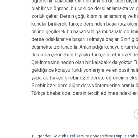
öğrencinin kalabalık sınıf ortamında dersten dış
olabilir ve öğrenci bu şekilde dersi anlamakta ve
zorluk çeker. Dersin çoğu kısmını anlamamış ve ka
konular birikerek Türkçe dersinden başarısız olu
önüne geçilerek bu başarısızlığa müdahale edilmiş
derse odaklanır ve başarılı olmaya başlar. Sınıf g
düşmekte zorlanabilir. Anlamadığı konuyu ortam ka
durumda çekinebilir. Oysaki Türkçe birebir özel de
Çekinmesine neden olan bir kalabalık da yoktur. T
geldiğince konuyu farklı yönleriyle ve en basit hali
yaparak Türkçe birebir özel derste öğrencinin eksi
Birebir özel ders diğer ders yöntemlerine oranla ö
Türkçe birebir özel dersin tercih edilmesindeki en
Bu gönderi
Göktürk Özel Ders
’ te gönderildi ve
Eyüp İslambey