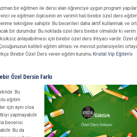
 uzman bir eğitmen ile dersi alan öğrenciye uygun program yapıla
nci ve eğitmen ilişkisinin en verimli hali birebir özel ders eğitimi
enme tekniğine sahiptir. Bu becerileri daha aktif kullanmak ve or
acak bir durumdur. Bu noktada özel ders birebir olmalıdır ki verim
ksiksiz anlayabilmesi için birebir özel ders ihtiyacı vardır. Özel 
. Çocuğunuzun kaliteli eğitim alması ve mevcut potansiyelini ortay
ürkçe Birebir Özel Ders veren eğitim kurumu
Kristal Vip Eğitim
‘e
ebir Özel Dersin Farkı
rklıdır. Bu
plu eğitim
er için aynı olsa
tkiyi yapmayabilir.
ma becerisi
bilir. Bu da