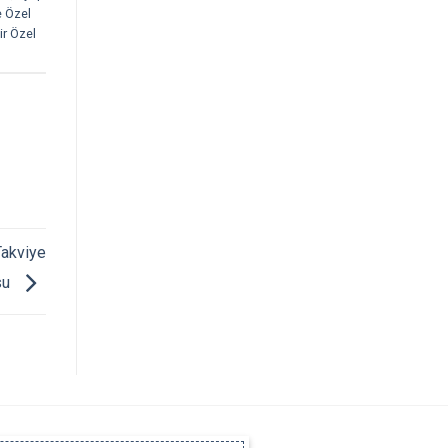
e Özel
ir Özel
Takviye
su