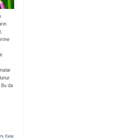
n
rın
,
erine
r.
amalar
unur.
. Bu da
rs
,
Eyüp