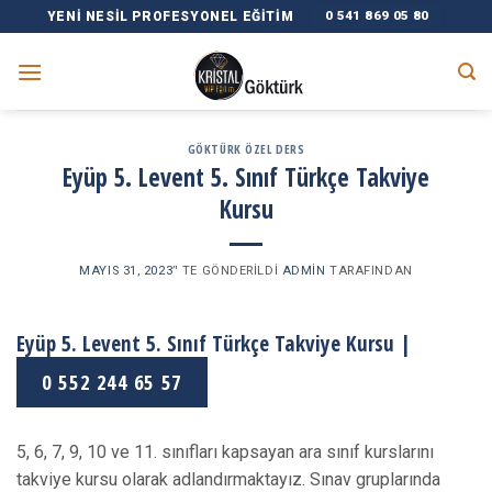
Skip
0 541 869 05 80
YENI NESIL PROFESYONEL EĞITIM
to
content
GÖKTÜRK ÖZEL DERS
Eyüp 5. Levent 5. Sınıf Türkçe Takviye
Kursu
MAYIS 31, 2023
’' TE GÖNDERILDI
ADMIN
TARAFINDAN
Eyüp 5. Levent 5. Sınıf Türkçe Takviye Kursu |
0 552 244 65 57
5, 6, 7, 9, 10 ve 11. sınıfları kapsayan ara sınıf kurslarını
takviye kursu olarak adlandırmaktayız. Sınav gruplarında